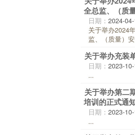
关于举办202
全总监、（质
日期：
2024-04-
关于举办202
监、（质量）安全
关于举办充装
日期：
2023-10-
...
关于举办第二
培训的正式通
日期：
2023-10-
...