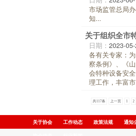
市场监管总局办
知...
关于组织全市
日期：
2023-05-
各有关专家：为
察条例》、《山
会特种设备安全
理工作，丰富市..
共117条
上一页
1
2
关于协会
工作动态
政策法规
通知
协会动态
行业新闻