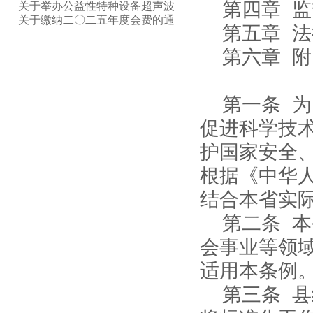
则》宣贯的预备通知
征集东营市技师学院兼职客座讲
关于举办公益性特种设备超声波
第四章 
师的通知
成像新技术交流会的通知
关于缴纳二〇二五年度会费的通
第五章 
知
第六章 附
第一条 
促进科学技
护国家安全
根据《中华
结合本省实
第二条 
会事业等领
适用本条例
第三条 