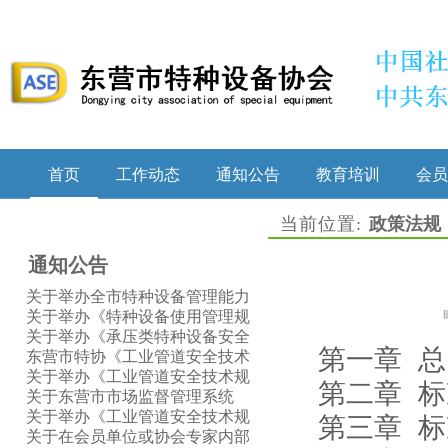
首页
工作动态
通知公告
教育培训
会员
当前位置:
政策法规
通知公告
关于举办全市特种设备管理能力
提升培训的通知
关于举办《特种设备使用管理规
则》宣贯暨特种设备(质量）安全
关于举办《承压类特种设备安全
总监（质量）安全员培训和继续
附件安全技术规程》（TSG 92—
东营市特协《工业管道安全技术
第一章 总
教育的通知
2026）宣贯的通知
规程》 《缺陷特种设备召回管理
关于举办《工业管道安全技术规
第二章 
规则》宣贯培训证明信息公示
程》《缺陷特种设备召回管理规
关于东营市市场监督管理系统
则》宣贯的通知
2025年度职业技能竞赛的情况通
关于举办《工业管道安全技术规
第三章 
报
程》《缺陷特种设备召回管理规
关于在会员单位或协会专家内部