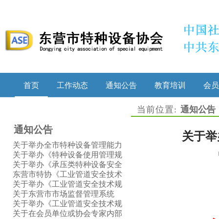
首页
工作动态
通知公告
教育培训
会员
当前位置:
通知公告
通知公告
关于举
关于举办全市特种设备管理能力
提升培训的通知
关于举办《特种设备使用管理规
则》宣贯暨特种设备(质量）安全
关于举办《承压类特种设备安全
总监（质量）安全员培训和继续
附件安全技术规程》（TSG 92—
东营市特协《工业管道安全技术
教育的通知
2026）宣贯的通知
规程》 《缺陷特种设备召回管理
关于举办《工业管道安全技术规
规则》宣贯培训证明信息公示
程》《缺陷特种设备召回管理规
关于东营市市场监督管理系统
则》宣贯的通知
2025年度职业技能竞赛的情况通
关于举办《工业管道安全技术规
报
程》《缺陷特种设备召回管理规
关于在会员单位或协会专家内部