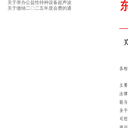
则》宣贯的预备通知
征集东营市技师学院兼职客座讲
关于举办公益性特种设备超声波
师的通知
成像新技术交流会的通知
关于缴纳二〇二五年度会费的通
知