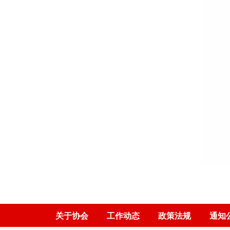
关于协会
工作动态
政策法规
通知