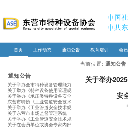
首页
工作动态
通知公告
教育培训
会员
当前位置:
通知公告
通知公告
关于举办20
关于举办全市特种设备管理能力
提升培训的通知
关于举办《特种设备使用管理规
安
则》宣贯暨特种设备(质量）安全
关于举办《承压类特种设备安全
总监（质量）安全员培训和继续
附件安全技术规程》（TSG 92—
东营市特协《工业管道安全技术
教育的通知
2026）宣贯的通知
规程》 《缺陷特种设备召回管理
关于举办《工业管道安全技术规
规则》宣贯培训证明信息公示
程》《缺陷特种设备召回管理规
关于东营市市场监督管理系统
则》宣贯的通知
2025年度职业技能竞赛的情况通
关于举办《工业管道安全技术规
报
程》《缺陷特种设备召回管理规
关于在会员单位或协会专家内部