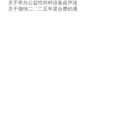
则》宣贯的预备通知
征集东营市技师学院兼职客座讲
关于举办公益性特种设备超声波
师的通知
成像新技术交流会的通知
关于缴纳二〇二五年度会费的通
知