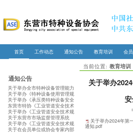
首页
工作动态
通知公告
教育培训
会员
当前位置:
教育培训
通知公告
关于举办20
关于举办全市特种设备管理能力
提升培训的通知
关于举办《特种设备使用管理规
安
则》宣贯暨特种设备(质量）安全
关于举办《承压类特种设备安全
总监（质量）安全员培训和继续
附件安全技术规程》（TSG 92—
东营市特协《工业管道安全技术
教育的通知
2026）宣贯的通知
规程》 《缺陷特种设备召回管理
关于举办《工业管道安全技术规
规则》宣贯培训证明信息公示
程》《缺陷特种设备召回管理规
关于东营市市场监督管理系统
关于举办2024年
则》宣贯的通知
2025年度职业技能竞赛的情况通
关于举办《工业管道安全技术规
通知.pdf
报
程》《缺陷特种设备召回管理规
关于在会员单位或协会专家内部