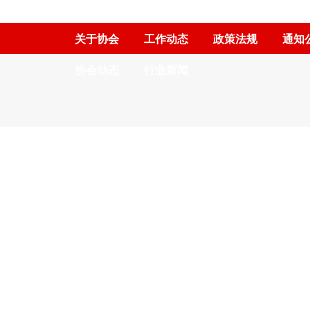
关于协会
工作动态
政策法规
通知
协会动态
行业新闻