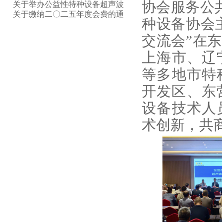
则》宣贯的预备通知
征集东营市技师学院兼职客座讲
关于举办公益性特种设备超声波
协会服务公
师的通知
成像新技术交流会的通知
关于缴纳二〇二五年度会费的通
种设备协会
知
交流会”在
上海市、辽
等多地市
特
开发区、东
设备技术人
术创新，共