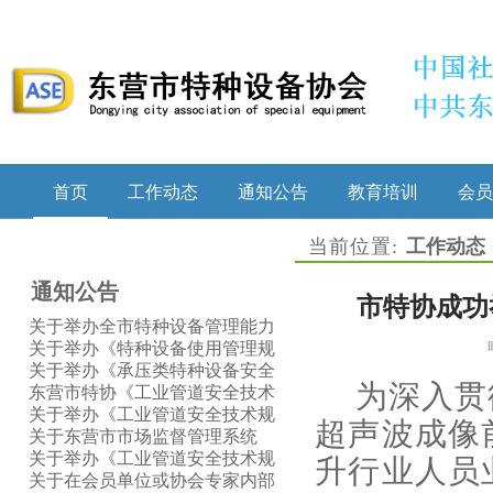
首页
工作动态
通知公告
教育培训
会员
当前位置:
工作动态
通知公告
市特协成功
关于举办全市特种设备管理能力
提升培训的通知
关于举办《特种设备使用管理规
则》宣贯暨特种设备(质量）安全
关于举办《承压类特种设备安全
总监（质量）安全员培训和继续
附件安全技术规程》（TSG 92—
东营市特协《工业管道安全技术
为深入
贯
教育的通知
2026）宣贯的通知
规程》 《缺陷特种设备召回管理
关于举办《工业管道安全技术规
超声波成像
规则》宣贯培训证明信息公示
程》《缺陷特种设备召回管理规
关于东营市市场监督管理系统
则》宣贯的通知
2025年度职业技能竞赛的情况通
关于举办《工业管道安全技术规
升行业人员
报
程》《缺陷特种设备召回管理规
关于在会员单位或协会专家内部