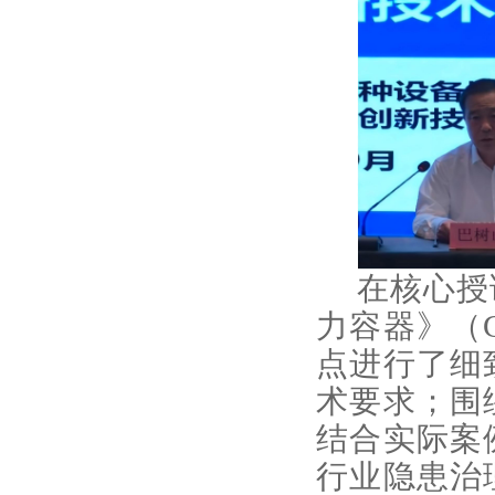
在核心授
力容器》（
点进行
了
细
术要求；围
结合实际案
行业隐患治